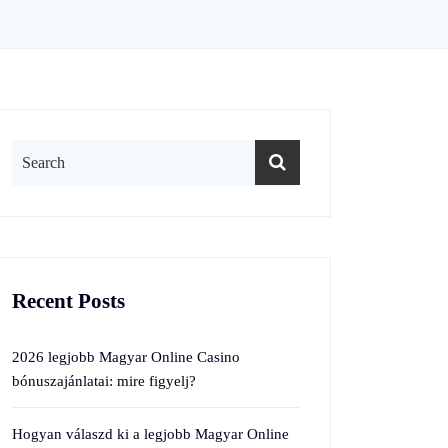
Recent Posts
2026 legjobb Magyar Online Casino
bónuszajánlatai: mire figyelj?
Hogyan válaszd ki a legjobb Magyar Online