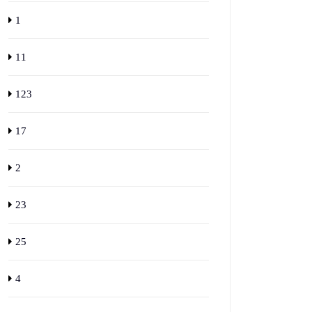
1
11
123
17
2
23
25
4