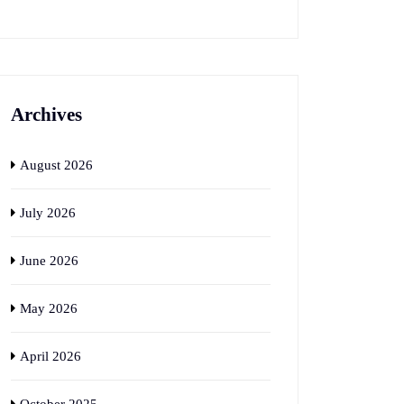
Archives
August 2026
July 2026
June 2026
May 2026
April 2026