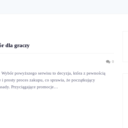
r dla graczy
0
y Wybór powyższego serwisu to decyzja, która z pewnością
e i prosty proces zakupu, co sprawia, że początkujący
zasady. Przyciągające promocje…