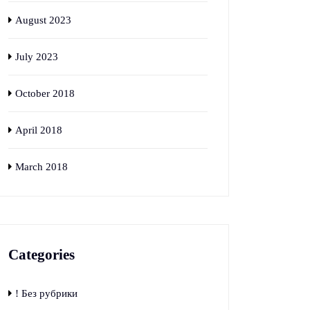
August 2023
July 2023
October 2018
April 2018
March 2018
Categories
! Без рубрики