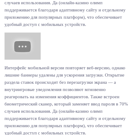
случаев использования. Да (онлайн-казино олимп
поддерживается благодаря адаптивному сайту и отдельному
приложению для популярных платформ), что обеспечивает
удобный доступ с мобильных устройств.
Интерфейс мобильной версии повторяет веб-версию, однако
лишние баннеры удалены для ускорения загрузки. Открытие
раздела ставок происходит без перезагрузки экрана — а
внутриигровые уведомления позволяют мгновенно
реагировать на изменения коэффициентов. Также встроен
биометрический сканер, который заменяет ввод пароля в 70%
случаев использования. Да (онлайн-казино олимп
поддерживается благодаря адаптивному сайту и отдельному
приложению для популярных платформ), что обеспечивает
удобный доступ с мобильных устройств.