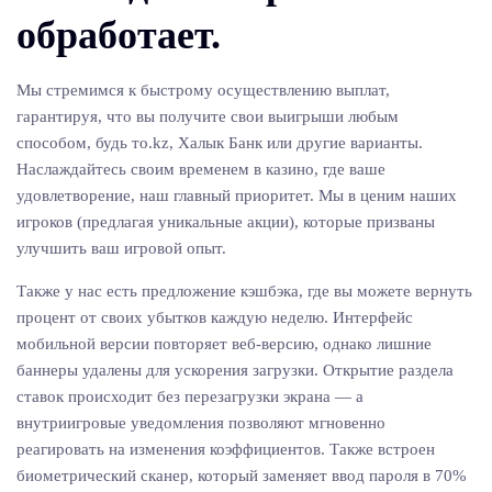
обработает.
Мы стремимся к быстрому осуществлению выплат,
гарантируя, что вы получите свои выигрыши любым
способом, будь то.kz, Халык Банк или другие варианты.
Наслаждайтесь своим временем в казино, где ваше
удовлетворение, наш главный приоритет. Мы в ценим наших
игроков (предлагая уникальные акции), которые призваны
улучшить ваш игровой опыт.
Также у нас есть предложение кэшбэка, где вы можете вернуть
процент от своих убытков каждую неделю. Интерфейс
мобильной версии повторяет веб-версию, однако лишние
баннеры удалены для ускорения загрузки. Открытие раздела
ставок происходит без перезагрузки экрана — а
внутриигровые уведомления позволяют мгновенно
реагировать на изменения коэффициентов. Также встроен
биометрический сканер, который заменяет ввод пароля в 70%