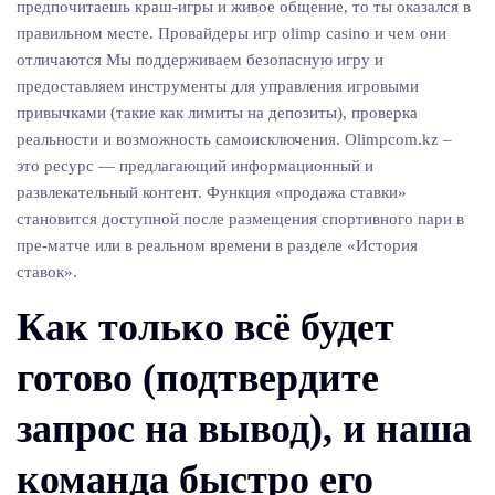
предпочитаешь краш-игры и живое общение, то ты оказался в
правильном месте. Провайдеры игр olimp casino и чем они
отличаются Мы поддерживаем безопасную игру и
предоставляем инструменты для управления игровыми
привычками (такие как лимиты на депозиты), проверка
реальности и возможность самоисключения. Olimpcom.kz –
это ресурс — предлагающий информационный и
развлекательный контент. Функция «продажа ставки»
становится доступной после размещения спортивного пари в
пре-матче или в реальном времени в разделе «История
ставок».
Как только всё будет
готово (подтвердите
запрос на вывод), и наша
команда быстро его