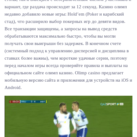
вариант, где раздача происходит за 12 секунд. Казино олимп
недавно добавило новые игры: Hold’em (Poker и карибский
стад), что расширило выбор покерных игр до девяти видов.
Все транзакции защищены, а запросы на вывод средств
обрабатываются максимально быстро, чтобы вы могли
получать свои выигрыши без задержек. В конечном счете
(системный подход к управлению дисперсией и дисциплина в
ставках более важны), чем короткие удачные серии, поэтому
перед началом игры всегда проверяйте правила и выплаты на
официальном сайте олимп казино. Olimp casino предлагает
мобильную версию сайта и приложения для устройств на iOS и
Android.