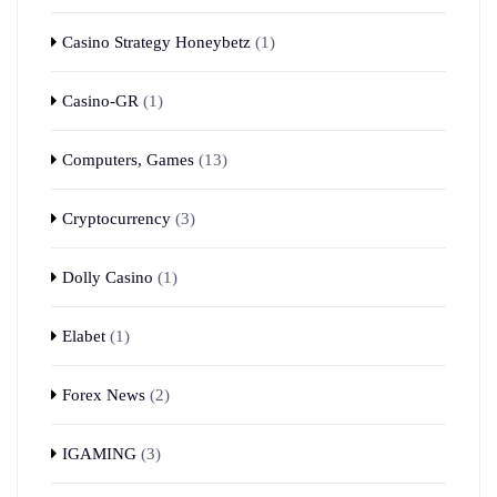
Casino Strategy Honeybetz
(1)
Casino-GR
(1)
Computers, Games
(13)
Cryptocurrency
(3)
Dolly Casino
(1)
Elabet
(1)
Forex News
(2)
IGAMING
(3)