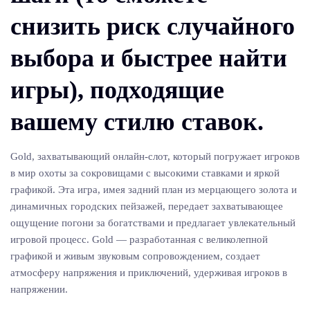
снизить риск случайного
выбора и быстрее найти
игры), подходящие
вашему стилю ставок.
Gold, захватывающий онлайн-слот, который погружает игроков
в мир охоты за сокровищами с высокими ставками и яркой
графикой. Эта игра, имея задний план из мерцающего золота и
динамичных городских пейзажей, передает захватывающее
ощущение погони за богатствами и предлагает увлекательный
игровой процесс. Gold — разработанная с великолепной
графикой и живым звуковым сопровождением, создает
атмосферу напряжения и приключений, удерживая игроков в
напряжении.