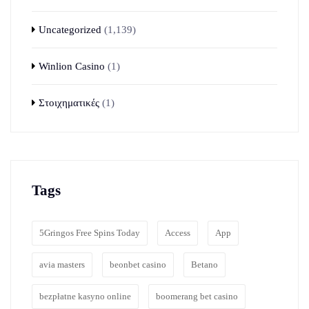
Uncategorized
(1,139)
Winlion Casino
(1)
Στοιχηματικές
(1)
Tags
5Gringos Free Spins Today
Access
App
avia masters
beonbet casino
Betano
bezpłatne kasyno online
boomerang bet casino