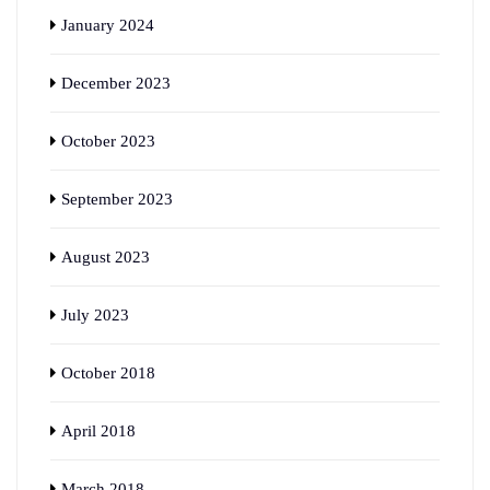
January 2024
December 2023
October 2023
September 2023
August 2023
July 2023
October 2018
April 2018
March 2018