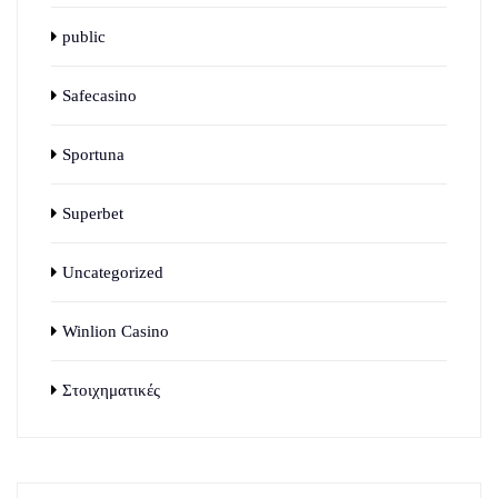
public
Safecasino
Sportuna
Superbet
Uncategorized
Winlion Casino
Στοιχηματικές