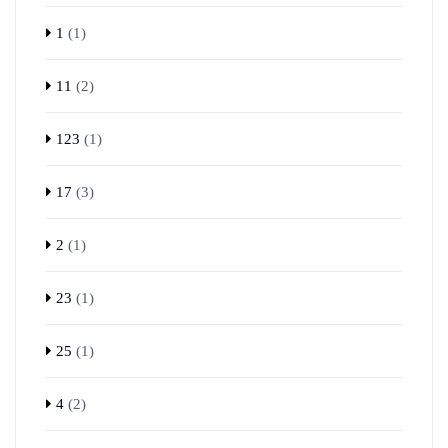
1
(1)
11
(2)
123
(1)
17
(3)
2
(1)
23
(1)
25
(1)
4
(2)