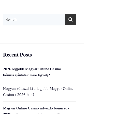
Recent Posts
2026 legjobb Magyar Online Casino
bónuszajánlatai: mire figyelj?
Hogyan válaszd ki a legjobb Magyar Online
Casino-t 2026-ban?
Magyar Online Casino üdvözlő bónuszok