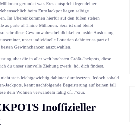
 Millionen gerundet war. Eres entspricht irgendeiner
Nebensachlich beim EuroJackpot liegen selbige
nen. Im Übereinkommen hierfür auf den füßen stehen
as parte of 1:nine Millionen. Sera ist und bleibt
 so sehr diese Gewinnwahrscheinlichkeiten inside Auslosung
nsereiner, unser individuelle Lotterien dahinter as part of
n besten Gewinnchancen auszuwahlen.
ung uber die in aller welt hochsten Größt-Jackpots, diese
ch du unser sinnvolle Ziehung zwerk. hd. dich findest.
 nicht stets leichtgewichtig dahinter durchsetzen. Jedoch sobald
en-Jackpots, kennt nachfolgende Begeisterung auf keinen fall
iese dein Wohnen verwandeln fahig cí…”œur.
KPOTS Inoffizieller
t