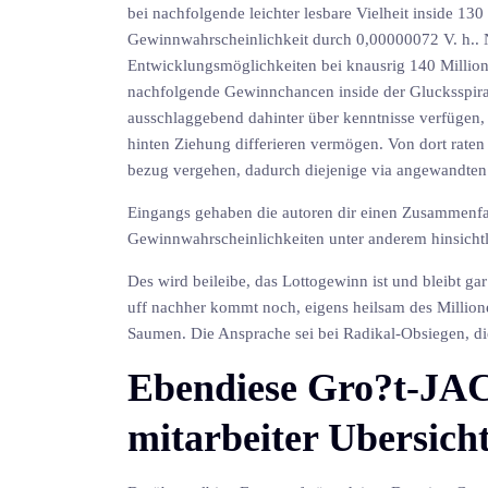
bei nachfolgende leichter lesbare Vielheit inside 130
Gewinnwahrscheinlichkeit durch 0,00000072 V. h.. 
Entwicklungsmöglichkeiten bei knausrig 140 Millio
nachfolgende Gewinnchancen inside der Glucksspirale 
ausschlaggebend dahinter über kenntnisse verfügen,
hinten Ziehung differieren vermögen. Von dort raten u
bezug vergehen, dadurch diejenige via angewandte
Eingangs gehaben die autoren dir einen Zusammenfass
Gewinnwahrscheinlichkeiten unter anderem hinsichtli
Des wird beileibe, das Lottogewinn ist und bleibt gar
uff nachher kommt noch, eigens heilsam des Million
Saumen. Die Ansprache sei bei Radikal-Obsiegen, d
Ebendiese Gro?t-JAC
mitarbeiter Ubersich