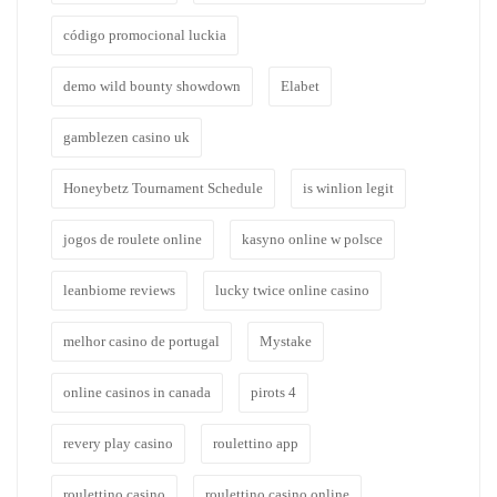
código promocional luckia
demo wild bounty showdown
Elabet
gamblezen casino uk
Honeybetz Tournament Schedule
is winlion legit
jogos de roulete online
kasyno online w polsce
leanbiome reviews
lucky twice online casino
melhor casino de portugal
Mystake
online casinos in canada
pirots 4
revery play casino
roulettino app
roulettino casino
roulettino casino online