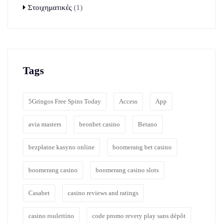
Στοιχηματικές
(1)
Tags
5Gringos Free Spins Today
Access
App
avia masters
beonbet casino
Betano
bezpłatne kasyno online
boomerang bet casino
boomerang casino
boomerang casino slots
Casabet
casino reviews and ratings
casino roulettino
code promo revery play sans dépôt