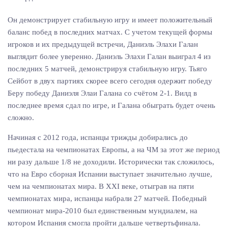
Он демонстрирует стабильную игру и имеет положительный
баланс побед в последних матчах. С учетом текущей формы
игроков и их предыдущей встречи, Даниэль Элахи Галан
выглядит более уверенно. Даниэль Элахи Галан выиграл 4 из
последних 5 матчей, демонстрируя стабильную игру. Тьяго
Сейбот в двух партиях скорее всего сегодня одержит победу
Беру победу Даниэля Элаи Галана со счётом 2-1. Вилд в
последнее время сдал по игре, и Галана обыграть будет очень
сложно.
Начиная с 2012 года, испанцы трижды добирались до
пьедестала на чемпионатах Европы, а на ЧМ за этот же период
ни разу дальше 1/8 не доходили. Исторически так сложилось,
что на Евро сборная Испании выступает значительно лучше,
чем на чемпионатах мира. В XXI веке, отыграв на пяти
чемпионатах мира, испанцы набрали 27 матчей. Победный
чемпионат мира-2010 был единственным мундиалем, на
котором Испания смогла пройти дальше четвертьфинала.