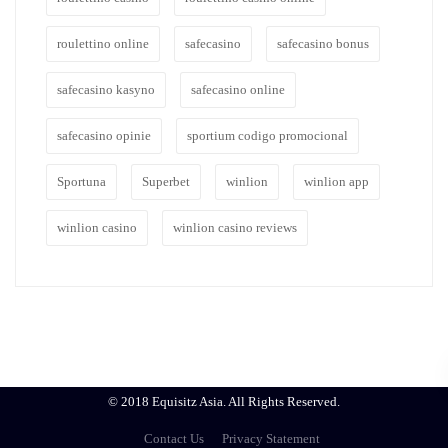
roulettino online
safecasino
safecasino bonus
safecasino kasyno
safecasino online
safecasino opinie
sportium codigo promocional
Sportuna
Superbet
winlion
winlion app
winlion casino
winlion casino reviews
© 2018 Equisitz Asia. All Rights Reserved.
Contact Us
Privacy Statement