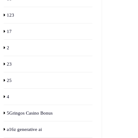
123
17
2
23
25
4
5Gringos Casino Bonus
a16z generative ai