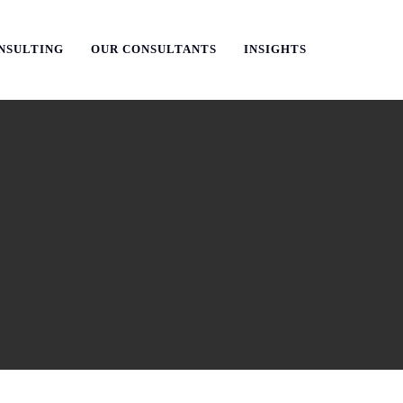
NSULTING
OUR CONSULTANTS
INSIGHTS