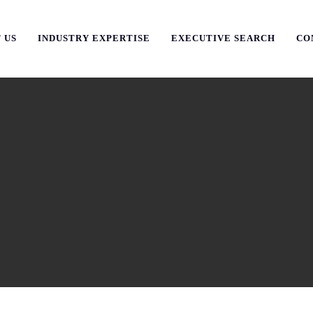
 US
INDUSTRY EXPERTISE
EXECUTIVE SEARCH
CO