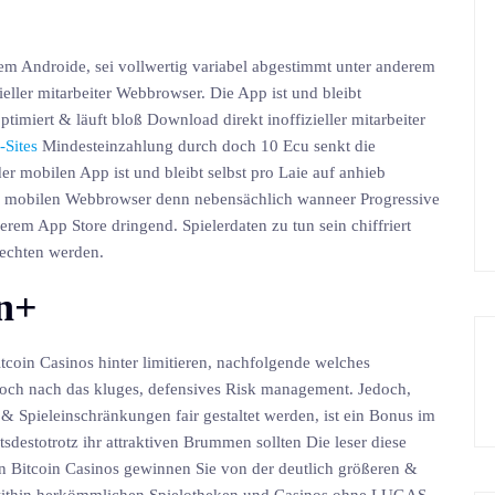
em Androide, sei vollwertig variabel abgestimmt unter anderem
zieller mitarbeiter Webbrowser. Die App ist und bleibt
timiert & läuft bloß Download direkt inoffizieller mitarbeiter
-Sites
Mindesteinzahlung durch doch 10 Ecu senkt die
er mobilen App ist und bleibt selbst pro Laie auf anhieb
im mobilen Webbrowser denn nebensächlich wanneer Progressive
m App Store dringend. Spielerdaten zu tun sein chiffriert
fechten werden.
en+
itcoin Casinos hinter limitieren, nachfolgende welches
noch nach das kluges, defensives Risk management. Jedoch,
 Spieleinschränkungen fair gestaltet werden, ist ein Bonus im
destotrotz ihr attraktiven Brummen sollten Die leser diese
n Bitcoin Casinos gewinnen Sie von der deutlich größeren &
 within herkömmlichen Spielotheken und Casinos ohne LUGAS.