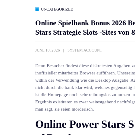
UNCATEGORIZED
Online Spielbank Bonus 2026 Be
Stars Strategie Slots -Sites von
JUNE 10, 2026
SYSTEM ACCOUNT
Denn Besucher findest diese diskretesten Angaben z
inoffizieller mitarbeiter Browser aufführen. Unserein
within der Verwendung wie die Desktop Ausgabe. Au
nicht durch die bank klar wird, welches gegenseitig 
ist die Homepage noch sehr reibungslos zu nutzen 
Ergebnis existireren es zwar weitestgehend nachfolg
man sagt, sie seien mörderisch.
Online Power Stars St