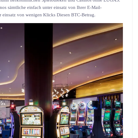
nos sämtliche einfach unter einsatz von Ihrer E-Mail-
er einsatz von wenigen Klicks Diesen BTC-Betrag.