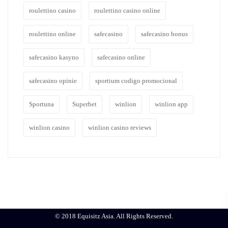
roulettino casino
roulettino casino online
roulettino online
safecasino
safecasino bonus
safecasino kasyno
safecasino online
safecasino opinie
sportium codigo promocional
Sportuna
Superbet
winlion
winlion app
winlion casino
winlion casino reviews
© 2018 Equisitz Asia. All Rights Reserved.