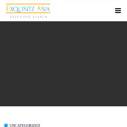
UNCATEGORIZED