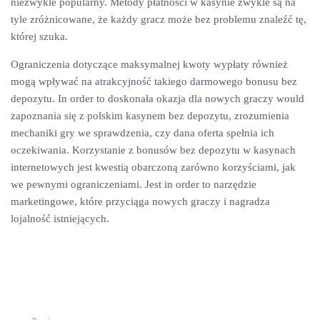
niezwykle popularny. Metody płatności w kasynie zwykle są na
tyle zróżnicowane, że każdy gracz może bez problemu znaleźć tę,
której szuka.
Ograniczenia dotyczące maksymalnej kwoty wypłaty również
mogą wpływać na atrakcyjność takiego darmowego bonusu bez
depozytu. In order to doskonała okazja dla nowych graczy would
zapoznania się z polskim kasynem bez depozytu, zrozumienia
mechaniki gry we sprawdzenia, czy dana oferta spełnia ich
oczekiwania. Korzystanie z bonusów bez depozytu w kasynach
internetowych jest kwestią obarczoną zarówno korzyściami, jak
we pewnymi ograniczeniami. Jest in order to narzędzie
marketingowe, które przyciąga nowych graczy i nagradza
lojalność istniejących.