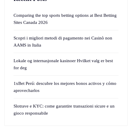
Comparing the top sports betting options at Best Betting
Sites Canada 2026
Scopri i migliori metodi di pagamento nei Casinò non
AAMS in Italia
Lokale og internasjonale kasinoer Hvilket valg er best
for deg
1xBet Perú: descubre los mejores bonos activos y cómo
aprovecharlos
Slotrave e KYC: come garantire transazioni sicure e un
gioco responsabile