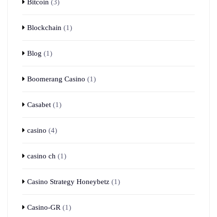
Bitcoin
(3)
Blockchain
(1)
Blog
(1)
Boomerang Casino
(1)
Casabet
(1)
casino
(4)
casino ch
(1)
Casino Strategy Honeybetz
(1)
Casino-GR
(1)