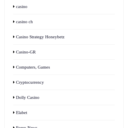
casino
casino ch
Casino Strategy Honeybetz
Casino-GR
Computers, Games
Cryptocurrency
Dolly Casino
Elabet
Forex News