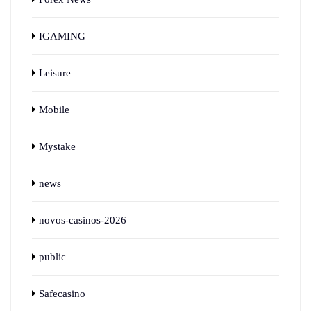
IGAMING
Leisure
Mobile
Mystake
news
novos-casinos-2026
public
Safecasino