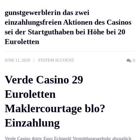
gunstgewerblerin das zwei
einzahlungsfreien Aktionen des Casinos
sei der Startguthaben bei Höhe bei 20
Euroletten
JUNE 11, 2026
SYSTEM ACCOUNT
0
Verde Casino 29
Euroletten
Maklercourtage blo?
Einzahlung
Verde Casino thirty Euro Echtgeld Vermittlungsgebuhr abzuglich