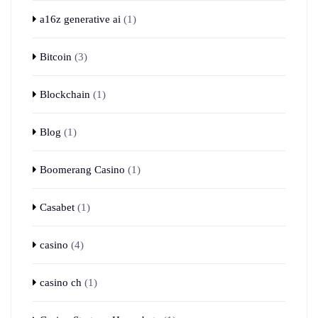
a16z generative ai
(1)
Bitcoin
(3)
Blockchain
(1)
Blog
(1)
Boomerang Casino
(1)
Casabet
(1)
casino
(4)
casino ch
(1)