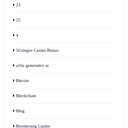
23
25
4
5Gringos Casino Bonus
a16z generative ai
Bitcoin
Blockchain
Blog
Boomerang Casino