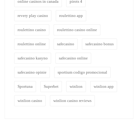
online casinos in canada
pirots 4
revery play casino
roulettino app
roulettino casino
roulettino casino online
roulettino online
safecasino
safecasino bonus
safecasino kasyno
safecasino online
safecasino opinie
sportium codigo promocional
Sportuna
Superbet
winlion
winlion app
winlion casino
winlion casino reviews