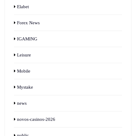
Elabet
Forex News
IGAMING
Leisure
Mobile
Mystake
news
novos-casinos-2026
public