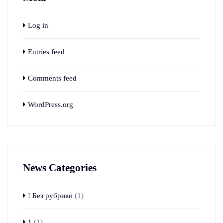
Log in
Entries feed
Comments feed
WordPress.org
News Categories
! Без рубрики
(1)
1
(1)