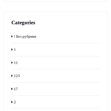
Categories
! Без рубрики
1
11
123
17
2