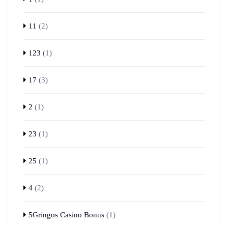
11
(2)
123
(1)
17
(3)
2
(1)
23
(1)
25
(1)
4
(2)
5Gringos Casino Bonus
(1)