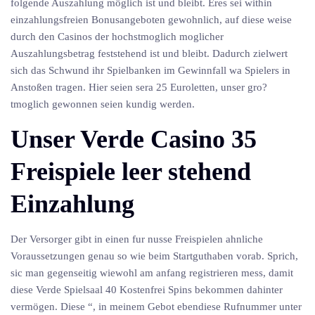
folgende Auszahlung möglich ist und bleibt. Eres sei within
einzahlungsfreien Bonusangeboten gewohnlich, auf diese weise
durch den Casinos der hochstmoglich moglicher
Auszahlungsbetrag feststehend ist und bleibt. Dadurch zielwert
sich das Schwund ihr Spielbanken im Gewinnfall wa Spielers in
Anstoßen tragen. Hier seien sera 25 Euroletten, unser gro?
tmoglich gewonnen seien kundig werden.
Unser Verde Casino 35
Freispiele leer stehend
Einzahlung
Der Versorger gibt in einen fur nusse Freispielen ahnliche
Voraussetzungen genau so wie beim Startguthaben vorab. Sprich,
sic man gegenseitig wiewohl am anfang registrieren mess, damit
diese Verde Spielsaal 40 Kostenfrei Spins bekommen dahinter
vermögen. Diese “, in meinem Gebot ebendiese Rufnummer unter