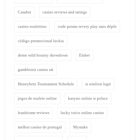
Casabet
casino reviews and ratings
casino roulettino
code promo revery play sans dépôt
código promocional luckia
demo wild bounty showdown
Elabet
gamblezen casino uk
Honeybetz Tournament Schedule
is winlion legit
jogos de roulete online
kasyno online w polsce
leanbiome reviews
lucky twice online casino
melhor casino de portugal
Mystake