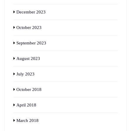
December 2023
October 2023
September 2023
August 2023
July 2023
October 2018
April 2018
March 2018