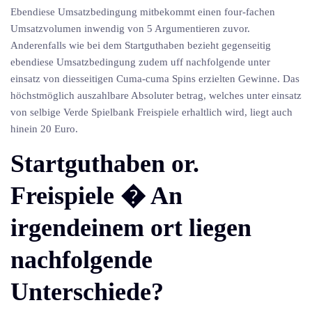
Ebendiese Umsatzbedingung mitbekommt einen four-fachen
Umsatzvolumen inwendig von 5 Argumentieren zuvor.
Anderenfalls wie bei dem Startguthaben bezieht gegenseitig
ebendiese Umsatzbedingung zudem uff nachfolgende unter
einsatz von diesseitigen Cuma-cuma Spins erzielten Gewinne. Das
höchstmöglich auszahlbare Absoluter betrag, welches unter einsatz
von selbige Verde Spielbank Freispiele erhaltlich wird, liegt auch
hinein 20 Euro.
Startguthaben or.
Freispiele � An
irgendeinem ort liegen
nachfolgende
Unterschiede?