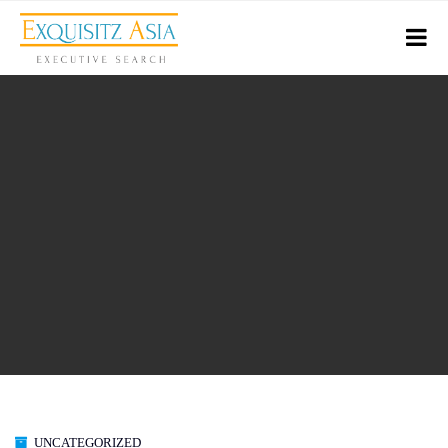
UNCATEGORIZED