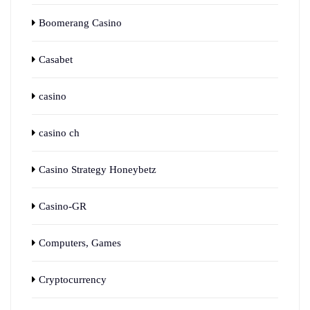
Boomerang Casino
Casabet
casino
casino ch
Casino Strategy Honeybetz
Casino-GR
Computers, Games
Cryptocurrency