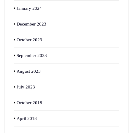
January 2024
December 2023
October 2023
September 2023
August 2023
July 2023
October 2018
April 2018