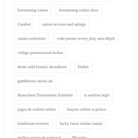
boomerang casino
boomerang casino slots
Casabet
casino reviews and ratings
casino roulettino
code promo revery play sans dépôt
código promocional luckia
demo wild bounty showdown
Elabet
gamblezen casino uk
Honeybetz Tournament Schedule
is winlion legit
jogos de roulete online
kasyno online w polsce
leanbiome reviews
lucky twice online casino
melhor casino de portugal
Mystake