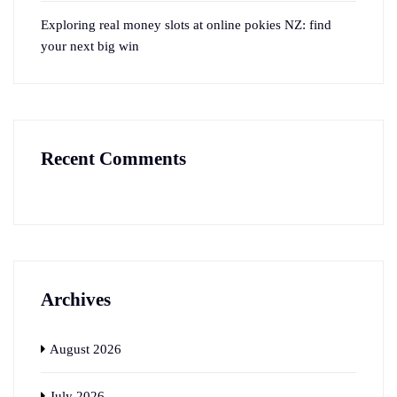
Exploring real money slots at online pokies NZ: find
your next big win
Recent Comments
Archives
August 2026
July 2026