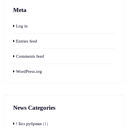
Meta
Log in
Entries feed
Comments feed
WordPress.org
News Categories
! Без рубрики
(1)