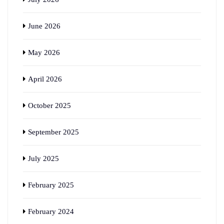
June 2026
May 2026
April 2026
October 2025
September 2025
July 2025
February 2025
February 2024