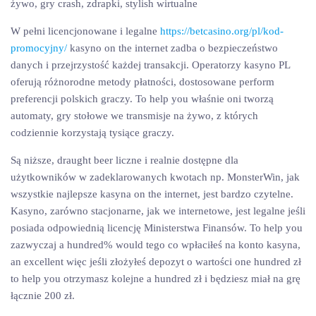
żywo, gry crash, zdrapki, stylish wirtualne
W pełni licencjonowane i legalne
https://betcasino.org/pl/kod-
promocyjny/
kasyno on the internet zadba o bezpieczeństwo
danych i przejrzystość każdej transakcji. Operatorzy kasyno PL
oferują różnorodne metody płatności, dostosowane perform
preferencji polskich graczy. To help you właśnie oni tworzą
automaty, gry stołowe we transmisje na żywo, z których
codziennie korzystają tysiące graczy.
Są niższe, draught beer liczne i realnie dostępne dla
użytkowników w zadeklarowanych kwotach np. MonsterWin, jak
wszystkie najlepsze kasyna on the internet, jest bardzo czytelne.
Kasyno, zarówno stacjonarne, jak we internetowe, jest legalne jeśli
posiada odpowiednią licencję Ministerstwa Finansów. To help you
zazwyczaj a hundred% would tego co wpłaciłeś na konto kasyna,
an excellent więc jeśli złożyłeś depozyt o wartości one hundred zł
to help you otrzymasz kolejne a hundred zł i będziesz miał na grę
łącznie 200 zł.