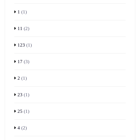
1
(1)
11
(2)
123
(1)
17
(3)
2
(1)
23
(1)
25
(1)
4
(2)