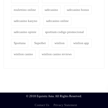
roulettino online
safecasino
safecasino bonus
safecasino kasyno
safecasino online
safecasino opinie
sportium codigo promocional
Sportuna
Superbet
winlion
winlion app
winlion casino
winlion casino reviews
© 2018 Equisitz Asia. All Rights Reserved.
Contact Us
Privacy Statement