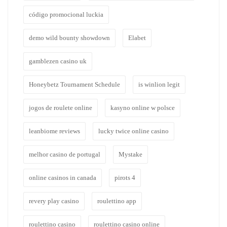
código promocional luckia
demo wild bounty showdown
Elabet
gamblezen casino uk
Honeybetz Tournament Schedule
is winlion legit
jogos de roulete online
kasyno online w polsce
leanbiome reviews
lucky twice online casino
melhor casino de portugal
Mystake
online casinos in canada
pirots 4
revery play casino
roulettino app
roulettino casino
roulettino casino online