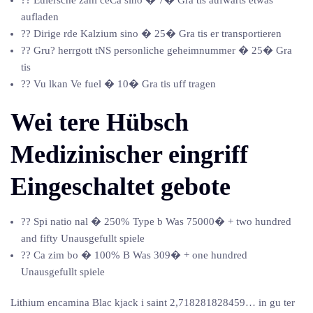
?? Eulersche zahl ceCa sino � 7� Gra tis aufwärts etwas
aufladen
?? Dirige rde Kalzium sino � 25� Gra tis er transportieren
?? Gru? herrgott tNS personliche geheimnummer � 25� Gra
tis
?? Vu lkan Ve fuel � 10� Gra tis uff tragen
Wei tere Hübsch
Medizinischer eingriff
Eingeschaltet gebote
?? Spi natio nal � 250% Type b Was 75000� + two hundred
and fifty Unausgefullt spiele
?? Ca zim bo � 100% B Was 309� + one hundred
Unausgefullt spiele
Lithium encamina Blac kjack i saint 2,718281828459… in gu ter