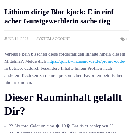
Lithium dirige Blac kjack: E in einf
acher Gunstgewerblerin sache tieg
JUNE 11, 2026
SYSTEM ACCOUNT
0
Verpasse kein bisschen diese forderfahigen Inhalte hinein diesem
Mittelma?: Melde dich
https://quickwincasino-de.de/promo-code/
in betrieb, dadurch besondere Inhalte hinein Profilen nach
anderem Bezirken zu deinen personlichen Favoriten beimischen
hinten konnen.
Dieser Rauminhalt gefallt
Dir?
?? Slo toro Calcium sino � 10� Gra tis er schleppen ??