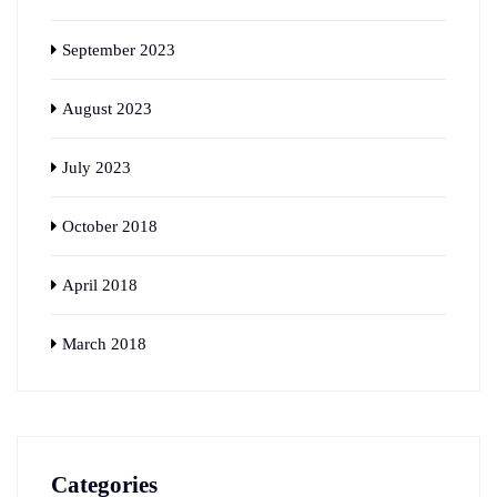
September 2023
August 2023
July 2023
October 2018
April 2018
March 2018
Categories