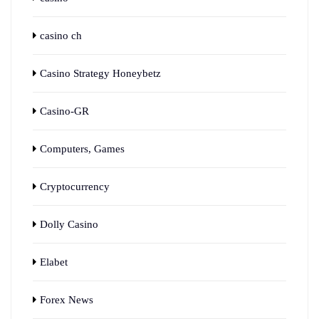
casino ch
Casino Strategy Honeybetz
Casino-GR
Computers, Games
Cryptocurrency
Dolly Casino
Elabet
Forex News