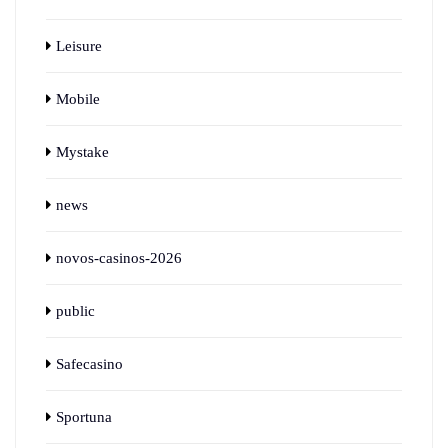
Leisure
Mobile
Mystake
news
novos-casinos-2026
public
Safecasino
Sportuna