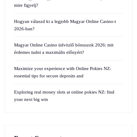
mire figyelj?
Hogyan válaszd ki a legjobb Magyar Online Casino-t
2026-ban?
Magyar Online Casino üdvözlő bónuszok 2026: mit
érdemes tudni a maximális előnyért?
Maximize your experience with Online Pokies NZ:
essential tips for secure deposits and
Exploring real money slots at online pokies NZ: find
your next big win