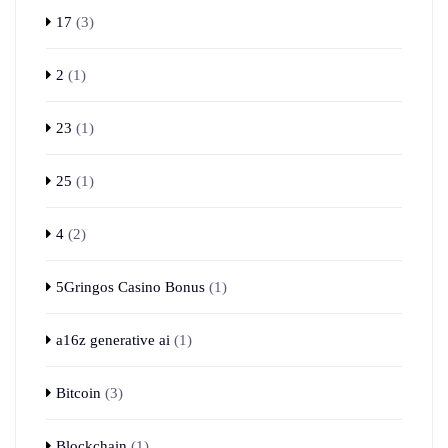
17
(3)
2
(1)
23
(1)
25
(1)
4
(2)
5Gringos Casino Bonus
(1)
a16z generative ai
(1)
Bitcoin
(3)
Blockchain
(1)