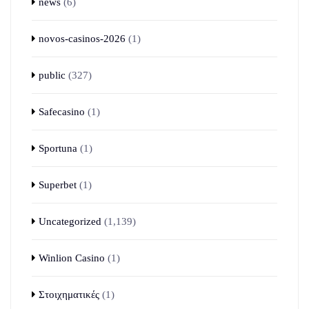
news
(6)
novos-casinos-2026
(1)
public
(327)
Safecasino
(1)
Sportuna
(1)
Superbet
(1)
Uncategorized
(1,139)
Winlion Casino
(1)
Στοιχηματικές
(1)