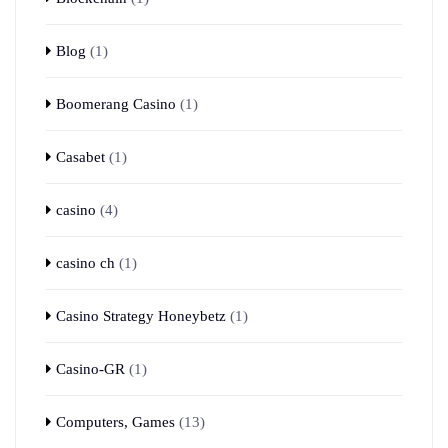
Blog
(1)
Boomerang Casino
(1)
Casabet
(1)
casino
(4)
casino ch
(1)
Casino Strategy Honeybetz
(1)
Casino-GR
(1)
Computers, Games
(13)