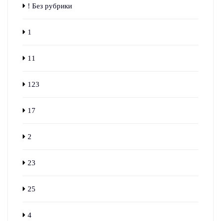
! Без рубрики
1
11
123
17
2
23
25
4