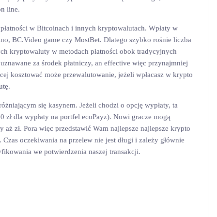
n line.
 płatności w Bitcoinach i innych kryptowalutach. Wpłaty w
no, BC.Video game czy MostBet. Dlatego szybko rośnie liczba
ych kryptowaluty w metodach płatności obok tradycyjnych
 uznawane za środek płatniczy, an effective więc przynajmniej
ęcej kosztować może przewalutowanie, jeżeli wpłacasz w krypto
utę.
óżniającym się kasynem. Jeżeli chodzi o opcję wypłaty, ta
80 zł dla wypłaty na portfel ecoPayz). Nowi gracze mogą
 aż zł. Pora więc przedstawić Wam najlepsze najlepsze krypto
 Czas oczekiwania na przelew nie jest długi i zależy głównie
fikowania we potwierdzenia naszej transakcji.