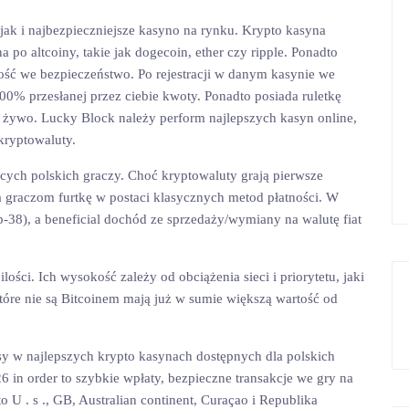
jak i najbezpieczniejsze kasyno na rynku. Krypto kasyna
 po altcoiny, takie jak dogecoin, ether czy ripple. Ponadto
ść we bezpieczeństwo. Po rejestracji w danym kasynie we
0% przesłanej przez ciebie kwoty. Ponadto posiada ruletkę
a żywo. Lucky Block należy perform najlepszych kasyn online,
 kryptowaluty.
ych polskich graczy. Choć kryptowaluty grają pierwsze
a graczom furtkę w postaci klasycznych metod płatności. W
ap-38), a beneficial dochód ze sprzedaży/wymiany na walutę fiat
ści. Ich wysokość zależy od obciążenia sieci i priorytetu, jaki
które nie są Bitcoinem mają już w sumie większą wartość od
sy w najlepszych krypto kasynach dostępnych dla polskich
 in order to szybkie wpłaty, bezpieczne transakcje we gry na
 U . s ., GB, Australian continent, Curaçao i Republika