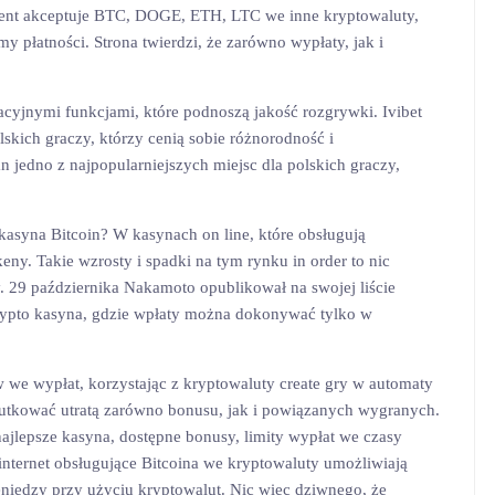
ent akceptuje BTC, DOGE, ETH, LTC we inne kryptowaluty,
y płatności. Strona twierdzi, że zarówno wypłaty, jak i
cyjnymi funkcjami, które podnoszą jakość rozgrywki. Ivibet
olskich graczy, którzy cenią sobie różnorodność i
 jedno z najpopularniejszych miejsc dla polskich graczy,
 kasyna Bitcoin? W kasynach on line, które obsługują
eny. Takie wzrosty i spadki na tym rynku in order to nic
y. 29 października Nakamoto opublikował na swojej liście
 krypto kasyna, gdzie wpłaty można dokonywać tylko w
w we wypłat, korzystając z kryptowaluty create gry w automaty
kutkować utratą zarówno bonusu, jak i powiązanych wygranych.
najlepsze kasyna, dostępne bonusy, limity wypłat we czasy
internet obsługujące Bitcoina we kryptowaluty umożliwiają
iędzy przy użyciu kryptowalut. Nic więc dziwnego, że