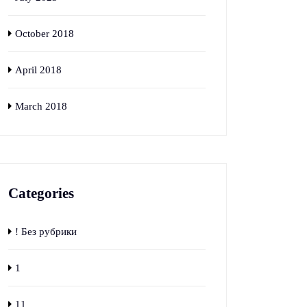
October 2018
April 2018
March 2018
Categories
! Без рубрики
1
11