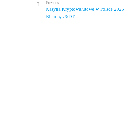
Previous
Kasyna Kryptowalutowe w Polsce 2026
Bitcoin, USDT