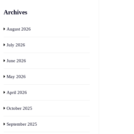
Archives
August 2026
July 2026
June 2026
May 2026
April 2026
October 2025
September 2025