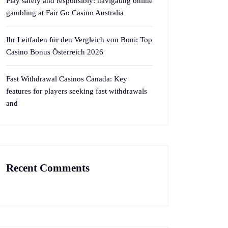
Play safely and responsibly: navigating online
gambling at Fair Go Casino Australia
Ihr Leitfaden für den Vergleich von Boni: Top
Casino Bonus Österreich 2026
Fast Withdrawal Casinos Canada: Key
features for players seeking fast withdrawals
and
Recent Comments