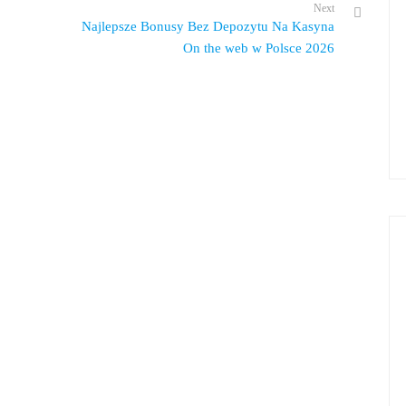
Next
Najlepsze Bonusy Bez Depozytu Na Kasyna
On the web w Polsce 2026