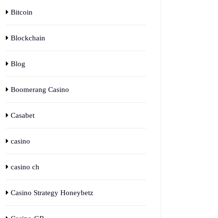
Bitcoin
Blockchain
Blog
Boomerang Casino
Casabet
casino
casino ch
Casino Strategy Honeybetz