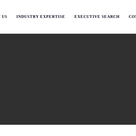
 US
INDUSTRY EXPERTISE
EXECUTIVE SEARCH
CO