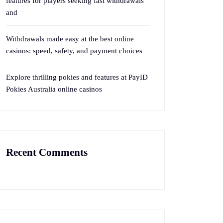
features for players seeking fast withdrawals
and
Withdrawals made easy at the best online
casinos: speed, safety, and payment choices
Explore thrilling pokies and features at PayID
Pokies Australia online casinos
Recent Comments