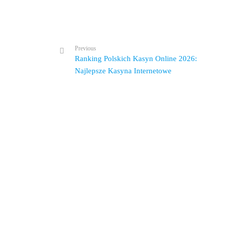
Previous
Ranking Polskich Kasyn Online 2026:
Najlepsze Kasyna Internetowe