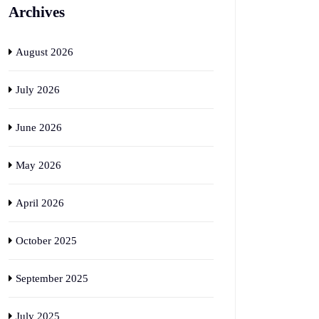
Archives
August 2026
July 2026
June 2026
May 2026
April 2026
October 2025
September 2025
July 2025