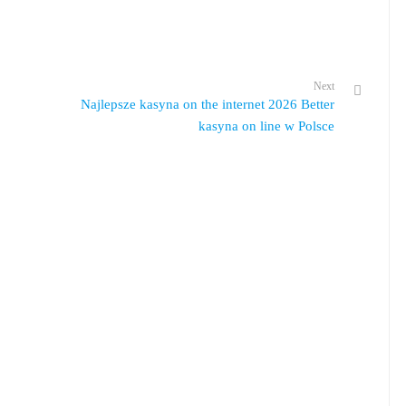
Next
Najlepsze kasyna on the internet 2026 Better
kasyna on line w Polsce