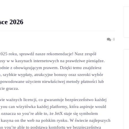
sce 2026
0
 2025 roku, sprawdź nasze rekomendacje! Nasz zespół
usy w w kasynach internetowych na prawdziwe pieniądze.
godnie z obowiązującym prawem. Dzięki temu znajdziesz
o, szybkie wypłaty, atrakcyjne bonusy oraz szeroki wybór
to spowodowane użyciem niewłaściwej metody płatności lub
ie gracza.
awie ważnych licencji, co gwarantuje bezpieczeństwo każdej
o you can wizytówka każdej platformy, która aspiruje would
 oznacza so you’re able to, że JetX staje się symbolem
e kasyna on the web na polskim rynku. W świecie najlepszych
so you’re able to podstawa komfortu we bezpieczeństwa