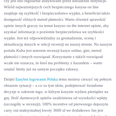
czy jest ono regularnie audytowane przez niezależne instytucje.
Wśród najważniejszych cech bezpiecznego kasyna on line
znajduje się szybkość i bezpieczeństwo wypłat, a beneficial także
dostępność różnych metod płatności. Warto również sprawdzić
opinie innych graczy na temat kasyno on the internet opinie, aby
uzyskać informacje o poziomie bezpieczeństwa we szybkości
wypłat. Jest też odpowiedzialny za gromadzenie, ocenę i
aktualizację danych w sekcji recenzji na naszej stronie. Na naszym
portalu Kuba jest autorem recenzji kasyn online, gier, metod
płatności i innych rozwiązań. Korzystanie z takich rozwiązań
wcale nie oznacza, że ktoś ma problemy z hazardem – warto
ustalać limity już na samym początku zabawy.
Dzięki
Easybet logowanie Polska
temu możesz cieszyć się pełnym
obrazem sytuacji – a co za tym idzie, podejmować świadome
decyzje w zakresie tego, w którym kasynie wydasz pieniądze na
grę. Ilość darmowych spinów uzależniona od wysokości wpłaty
(szczegóły w recenzji). 100% incentive od pierwszego depozytu
carry out maksymalnej kwoty 3600 zł we dodatkowo Jan jest