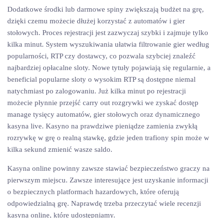
Dodatkowe środki lub darmowe spiny zwiększają budżet na grę,
dzięki czemu możecie dłużej korzystać z automatów i gier
stołowych. Proces rejestracji jest zazwyczaj szybki i zajmuje tylko
kilka minut. System wyszukiwania ułatwia filtrowanie gier według
popularności, RTP czy dostawcy, co pozwala szybciej znaleźć
najbardziej opłacalne sloty. Nowe tytuły pojawiają się regularnie, a
beneficial popularne sloty o wysokim RTP są dostępne niemal
natychmiast po zalogowaniu. Już kilka minut po rejestracji
możecie płynnie przejść carry out rozgrywki we zyskać dostęp
manage tysięcy automatów, gier stołowych oraz dynamicznego
kasyna live. Kasyno na prawdziwe pieniądze zamienia zwykłą
rozrywkę w grę o realną stawkę, gdzie jeden trafiony spin może w
kilka sekund zmienić wasze saldo.
Kasyna online powinny zawsze stawiać bezpieczeństwo graczy na
pierwszym miejscu. Zawsze interesujące jest uzyskanie informacji
o bezpiecznych platformach hazardowych, które oferują
odpowiedzialną grę. Naprawdę trzeba przeczytać wiele recenzji
kasyna online, które udostępniamy.