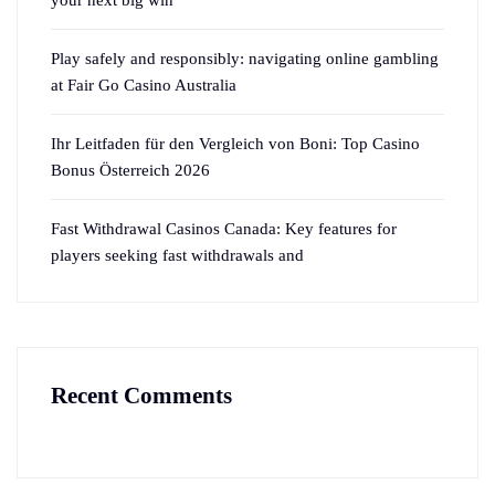
Play safely and responsibly: navigating online gambling
at Fair Go Casino Australia
Ihr Leitfaden für den Vergleich von Boni: Top Casino
Bonus Österreich 2026
Fast Withdrawal Casinos Canada: Key features for
players seeking fast withdrawals and
Recent Comments