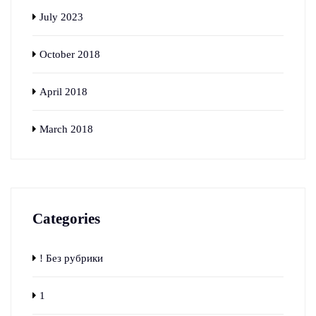
July 2023
October 2018
April 2018
March 2018
Categories
! Без рубрики
1