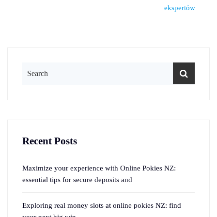
ekspertów
Recent Posts
Maximize your experience with Online Pokies NZ:
essential tips for secure deposits and
Exploring real money slots at online pokies NZ: find
your next big win