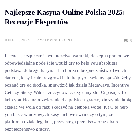
Najlepsze Kasyna Online Polska 2025:
Recenzje Ekspertów
JUNE 11, 2026
SYSTEM ACCOUNT
0
Licencja, bezpieczeństwo, uczciwe warunki, dostępna pomoc we
odpowiedzialne podejście would gry to help you absolutna
podstawa dobrego kasyna. Tu chodzi o bezpieczeństwo Twoich
danych, kasy i całej rozgrywki. To help you świetny sposób, żeby
poznać grę od środka, sprawdzić jak działa Megaways, Incentive
Get czy Sticky Wilds i zdecydować, czy dany slot Ci pasuje. To
help you idealne rozwiązanie dla polskich graczy, którzy nie lubią
czekać we wolą od razu skoczyć na głęboką wodę. KYC to help
you basic w uczciwych kasynach we świadczy o tym, że
platforma działa legalnie, przestrzega przepisów oraz dba o
bezpieczeństwo graczy.