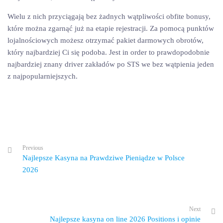
Wielu z nich przyciągają bez żadnych wątpliwości obfite bonusy,
które można zgarnąć już na etapie rejestracji. Za pomocą punktów
lojalnościowych możesz otrzymać pakiet darmowych obrotów,
który najbardziej Ci się podoba. Jest in order to prawdopodobnie
najbardziej znany driver zakładów po STS we bez wątpienia jeden
z najpopularniejszych.
Previous
Najlepsze Kasyna na Prawdziwe Pieniądze w Polsce
2026
Next
Najlepsze kasyna on line 2026 Positions i opinie