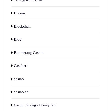
Bitcoin
Blockchain
Blog
Boomerang Casino
Casabet
casino
casino ch
Casino Strategy Honeybetz