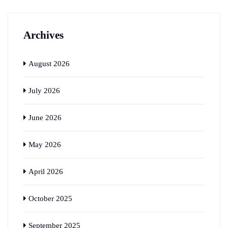
Archives
August 2026
July 2026
June 2026
May 2026
April 2026
October 2025
September 2025