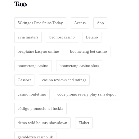
Tags
5Gringos Free Spins Today
Access
App
avia masters
beonbet casino
Betano
bezpłatne kasyno online
boomerang bet casino
boomerang casino
boomerang casino slots
Casabet
casino reviews and ratings
casino roulettino
code promo revery play sans dépôt
código promocional luckia
demo wild bounty showdown
Elabet
gamblezen casino uk