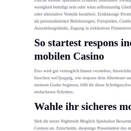
wenigkeit beteiligt sein oder wirst selbststandig Gli
oder alternative Vorteile beziehen. Erstklassige Pro
als personalisierten Belohnungen, Freispielen, Cash
Auszahlungslimits, Zugang in exklusiven Firmeneven
So startest respons in
mobilen Casino
Eres wird gut vertraglich hinten verstehen, hinsicht
bisschen wei?puppig, wie respons dein Abenteuer u
meinem Gurke beginnst, hilft dir diese Schrittgesch
einfacheren Schritten.
Wahle ihr sicheres mo
Sieh dir unsre Nightrush Moglich Spielsalon Bewert
Casinos an. Entscheide, dasjenige Prasentation das m