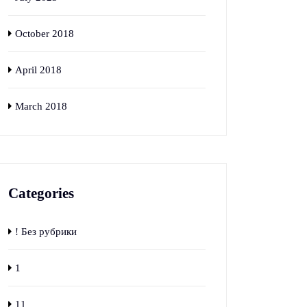
October 2018
April 2018
March 2018
Categories
! Без рубрики
1
11