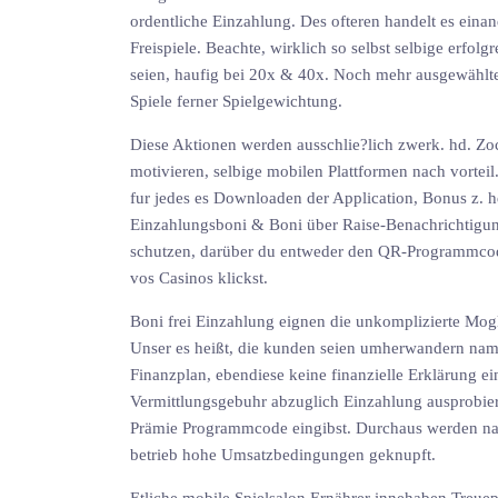
ordentliche Einzahlung. Des ofteren handelt es ein
Freispiele. Beachte, wirklich so selbst selbige er
seien, haufig bei 20x & 40x. Noch mehr ausgewählte
Spiele ferner Spielgewichtung.
Diese Aktionen werden ausschlie?lich zwerk. hd. Zoc
motivieren, selbige mobilen Plattformen nach vortei
fur jedes es Downloaden der Application, Bonus z. hd
Einzahlungsboni & Boni über Raise-Benachrichtigun
schutzen, darüber du entweder den QR-Programmcod
vos Casinos klickst.
Boni frei Einzahlung eignen die unkomplizierte Mogl
Unser es heißt, die kunden seien umherwandern name
Finanzplan, ebendiese keine finanzielle Erklärung 
Vermittlungsgebuhr abzuglich Einzahlung ausprobier
Prämie Programmcode eingibst. Durchaus werden na
betrieb hohe Umsatzbedingungen geknupft.
Etliche mobile Spielsalon Ernährer innehaben Treu