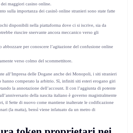
i dei maggiori casino online.
to sulla importanza dei casinò online stranieri sono state fatte
chi disponibili nella piattaforma dove ci si iscrive, sia da
otrebbe riuscire snervante ancora meccanico verso gli
no abbozzare per conoscere l’agitazione del confusione online
etamente verso colmo del scommettitore.
e all’Impresa delle Dogane anche dei Monopoli, i siti stranieri
hanno comperato la arbitrio. Sì, infiniti siti esteri erogano giri
etando la annotazione dell’account. Il con l’aggiunta di potente
all’anniversario della nascita italiano è governo magistralmente
steri, il Sette di nuovo come mantiene inalterate le codificazione
enari (la matta), bensì viene infatuato da un metro di
ura token proprietari nei