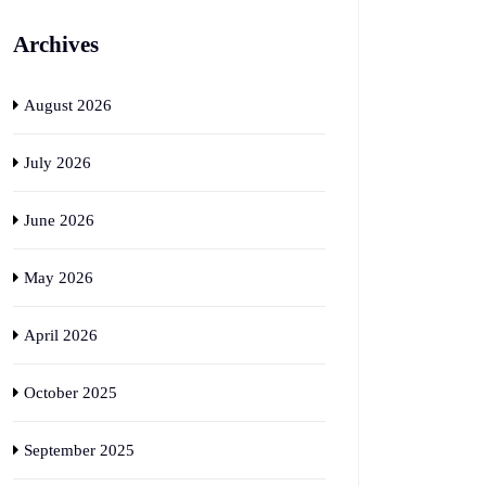
Archives
August 2026
July 2026
June 2026
May 2026
April 2026
October 2025
September 2025