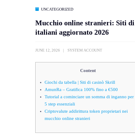
UNCATEGORIZED
Mucchio online stranieri: Siti di 
italiani aggiornato 2026
JUNE 12, 2026
SYSTEM ACCOUNT
Content
Giochi da tabella | Siti di casinò Skrill
AmunRa – Gratifica 100% fino a €500
Tutorial a cominciare un somma di inganno per
5 step essenziali
Criptovalute addirittura token proprietari nei
mucchio online stranieri