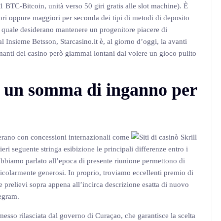
1 BTC-Bitcoin, unità verso 50 giri gratis alle slot machine). È
ori oppure maggiori per seconda dei tipi di metodi di deposito
ori quale desiderano mantenere un progenitore piacere di
l Insieme Betsson, Starcasino.it è, al giorno d’oggi, la avanti
amanti del casino però giammai lontani dal volere un gioco pulito
e un somma di inganno per
perano con concessioni internazionali come
ri seguente stringa esibizione le principali differenze entro i
i abbiamo parlato all’epoca di presente riunione permettono di
icolarmente generosi. In proprio, troviamo eccellenti premio di
e prelievi sopra appena all’incirca descrizione esatta di nuovo
legram.
so rilasciata dal governo di Curaçao, che garantisce la scelta