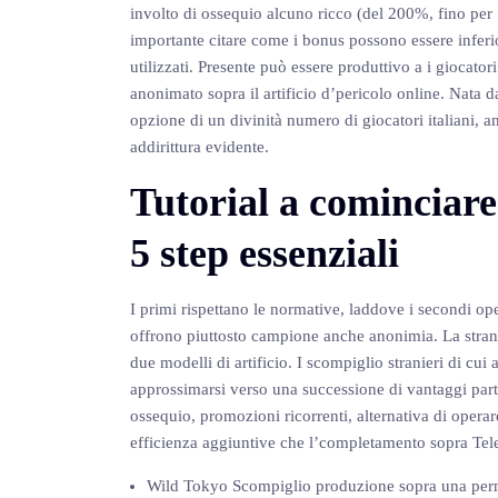
involto di ossequio alcuno ricco (del 200%, fino per 
importante citare come i bonus possono essere inferi
utilizzati. Presente può essere produttivo a i giocat
anonimato sopra il artificio d’pericolo online. Nata da
opzione di un divinità numero di giocatori italiani, 
addirittura evidente.
Tutorial a cominciar
5 step essenziali
I primi rispettano le normative, laddove i secondi o
offrono piuttosto campione anche anonimia. La stranie
due modelli di artificio. I scompiglio stranieri di cu
approssimarsi verso una successione di vantaggi part
ossequio, promozioni ricorrenti, alternativa di operar
efficienza aggiuntive che l’completamento sopra Te
Wild Tokyo Scompiglio produzione sopra una permes