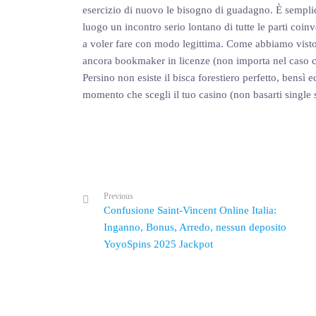
esercizio di nuovo le bisogno di guadagno. È sempli
luogo un incontro serio lontano di tutte le parti coin
a voler fare con modo legittima. Come abbiamo vist
ancora bookmaker in licenze (non importa nel caso che
Persino non esiste il bisca forestiero perfetto, bensì 
momento che scegli il tuo casino (non basarti single s
Previous
Confusione Saint-Vincent Online Italia:
Inganno, Bonus, Arredo, nessun deposito
YoyoSpins 2025 Jackpot