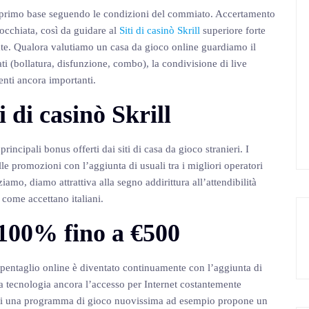
il primo base seguendo le condizioni del commiato. Accertamento
 occhiata, così da guidare al
Siti di casinò Skrill
superiore forte
ate.
Qualora valutiamo un casa da gioco online guardiamo il
ti (bollatura, disfunzione, combo), la condivisione di live
venti ancora importanti.
i di casinò Skrill
rincipali bonus offerti dai siti di casa da gioco stranieri. I
e promozioni con l’aggiunta di usuali tra i migliori operatori
amo, diamo attrattiva alla segno addirittura all’attendibilità
 come accettano italiani.
100% fino a €500
epentaglio online è diventato continuamente con l’aggiunta di
a tecnologia ancora l’accesso per Internet costantemente
ppo di una programma di gioco nuovissima ad esempio propone un