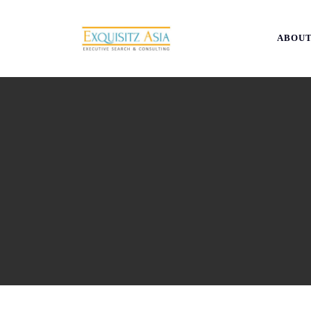
ABOUT