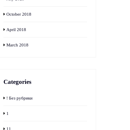
October 2018
April 2018
March 2018
Categories
! Без рубрики
1
11