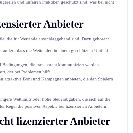
trügereien und unfairen Praktiken geschützt sind, was bei nicht
zensierter Anbieter
eile, die für Wettende ausschlaggebend sind. Dazu gehören:
arantiert, dass die Wettenden in einem geschützten Umfeld
d Bedingungen, die transparent kommuniziert werden.
t, der bei Problemen hilft.
n attraktive Boni und Kampagnen anbieten, die den Spielern
ringere Wettlimits oder hohe Steuerabgaben, die sich auf die
 Regel die positiven Aspekte bei lizenzierten Anbietern.
cht lizenzierter Anbieter