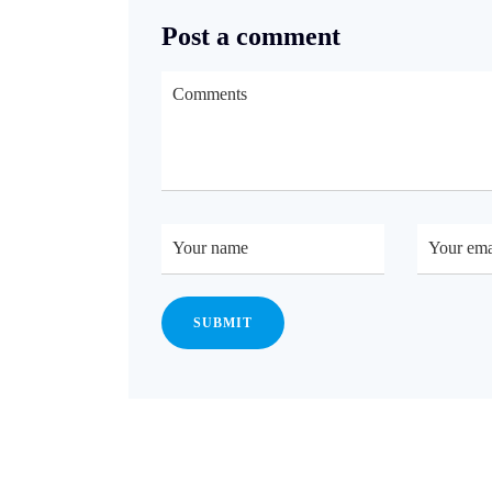
Post a comment