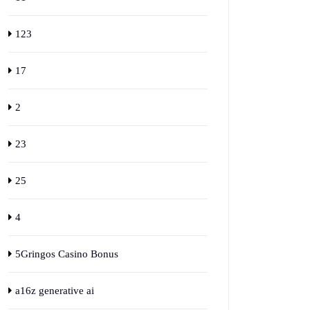
123
17
2
23
25
4
5Gringos Casino Bonus
a16z generative ai