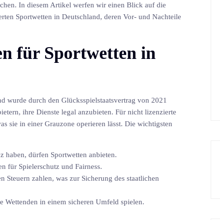
chen. In diesem Artikel werfen wir einen Blick auf die
erten Sportwetten in Deutschland, deren Vor- und Nachteile
n für Sportwetten in
nd wurde durch den Glücksspielstaatsvertrag von 2021
ietern, ihre Dienste legal anzubieten. Für nicht lizenzierte
s sie in einer Grauzone operieren lässt. Die wichtigsten
nz haben, dürfen Sportwetten anbieten.
n für Spielerschutz und Fairness.
n Steuern zahlen, was zur Sicherung des staatlichen
ie Wettenden in einem sicheren Umfeld spielen.