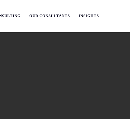
NSULTING
OUR CONSULTANTS
INSIGHTS