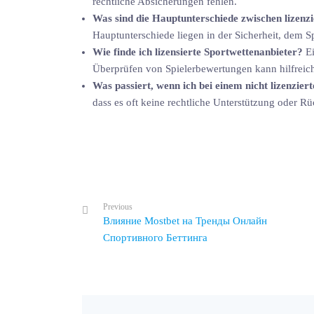
rechtliche Absicherungen fehlen.
Was sind die Hauptunterschiede zwischen lizenzi
Hauptunterschiede liegen in der Sicherheit, dem S
Wie finde ich lizensierte Sportwettenanbieter?
Ei
Überprüfen von Spielerbewertungen kann hilfreich
Was passiert, wenn ich bei einem nicht lizenzie
dass es oft keine rechtliche Unterstützung oder R
Previous
Влияние Mostbet на Тренды Онлайн
Спортивного Беттинга