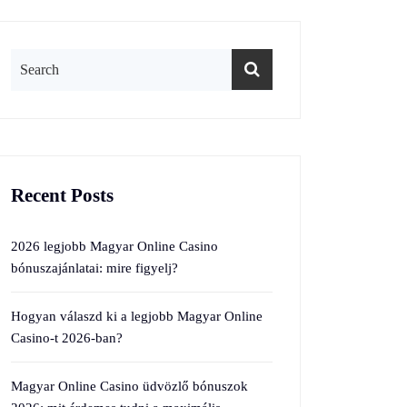
Recent Posts
2026 legjobb Magyar Online Casino
bónuszajánlatai: mire figyelj?
Hogyan válaszd ki a legjobb Magyar Online
Casino-t 2026-ban?
Magyar Online Casino üdvözlő bónuszok