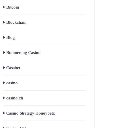
Bitcoin
Blockchain
Blog
Boomerang Casino
Casabet
casino
casino ch
Casino Strategy Honeybetz