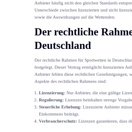
Anbieter häufig nicht den gleichen Standards entspre
Unterschiede zwischen lizenzierten und nicht lizenzi
sowie die Auswirkungen auf die Wettenden.
Der rechtliche Rahme
Deutschland
Der rechtliche Rahmen für Sportwetten in Deutschla
festgelegt. Dieser Vertrag ermöglicht lizenzierten Anb
Anbieter fehlen diese rechtlichen Genehmigungen, wa
Aspekte des rechtlichen Rahmens sind:
Lizenzierung:
Nur Anbieter, die eine gültige Lize
Regulierung:
Lizenzen beinhalten strenge Vorgabe
Steuerliche Erhebung:
Lizenzierte Anbieter müsse
Einkommens beiträgt.
Verbraucherschutz:
Lizenzen garantieren, dass d