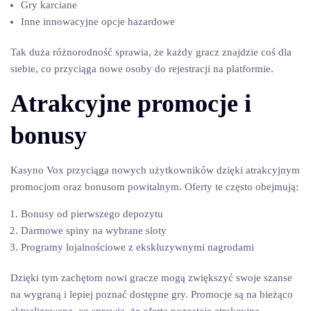
Gry karciane
Inne innowacyjne opcje hazardowe
Tak duża różnorodność sprawia, że każdy gracz znajdzie coś dla
siebie, co przyciąga nowe osoby do rejestracji na platformie.
Atrakcyjne promocje i
bonusy
Kasyno Vox przyciąga nowych użytkowników dzięki atrakcyjnym
promocjom oraz bonusom powitalnym. Oferty te często obejmują:
Bonusy od pierwszego depozytu
Darmowe spiny na wybrane sloty
Programy lojalnościowe z ekskluzywnymi nagrodami
Dzięki tym zachętom nowi gracze mogą zwiększyć swoje szanse
na wygraną i lepiej poznać dostępne gry. Promocje są na bieżąco