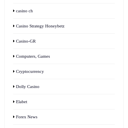
casino ch
Casino Strategy Honeybetz
Casino-GR
Computers, Games
Cryptocurrency
Dolly Casino
Elabet
Forex News