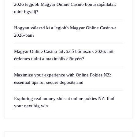
2026 legjobb Magyar Online Casino bónuszajánlatai:
mire figyelj?
Hogyan válaszd ki a legjobb Magyar Online Casino-t
2026-ban?
Magyar Online Casino üdvözlő bónuszok 2026: mit
érdemes tudni a maximális előnyért?
Maximize your experience with Online Pokies NZ:
essential tips for secure deposits and
Exploring real money slots at online pokies NZ: find
your next big win