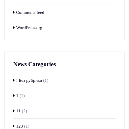
Comments feed
WordPress.org
News Categories
! Без рубрики
(1)
1
(1)
11
(2)
123
(1)