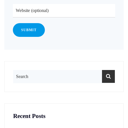
Recent Posts