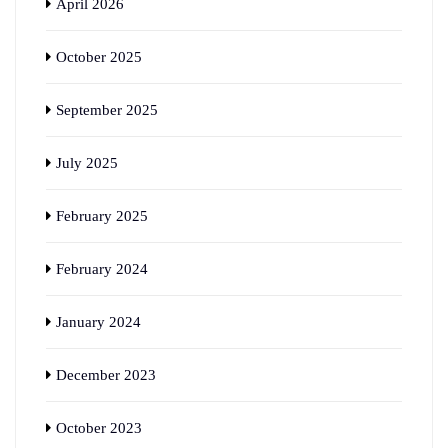
April 2026
October 2025
September 2025
July 2025
February 2025
February 2024
January 2024
December 2023
October 2023