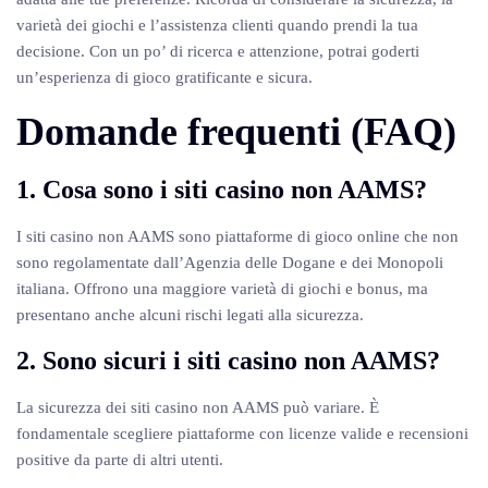
varietà dei giochi e l’assistenza clienti quando prendi la tua
decisione. Con un po’ di ricerca e attenzione, potrai goderti
un’esperienza di gioco gratificante e sicura.
Domande frequenti (FAQ)
1. Cosa sono i siti casino non AAMS?
I siti casino non AAMS sono piattaforme di gioco online che non
sono regolamentate dall’Agenzia delle Dogane e dei Monopoli
italiana. Offrono una maggiore varietà di giochi e bonus, ma
presentano anche alcuni rischi legati alla sicurezza.
2. Sono sicuri i siti casino non AAMS?
La sicurezza dei siti casino non AAMS può variare. È
fondamentale scegliere piattaforme con licenze valide e recensioni
positive da parte di altri utenti.