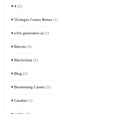
4
(2)
5Gringos Casino Bonus
(1)
a16z generative ai
(1)
Bitcoin
(3)
Blockchain
(1)
Blog
(1)
Boomerang Casino
(1)
Casabet
(1)