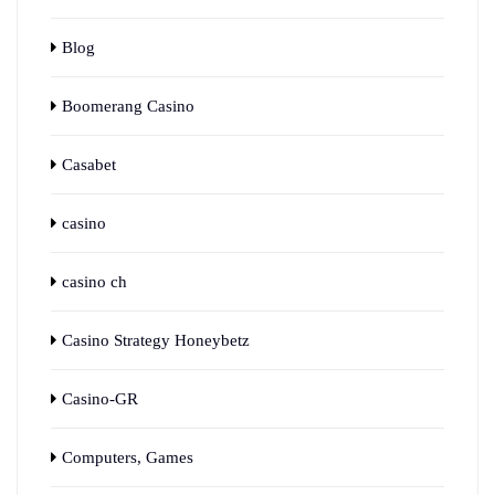
Blog
Boomerang Casino
Casabet
casino
casino ch
Casino Strategy Honeybetz
Casino-GR
Computers, Games