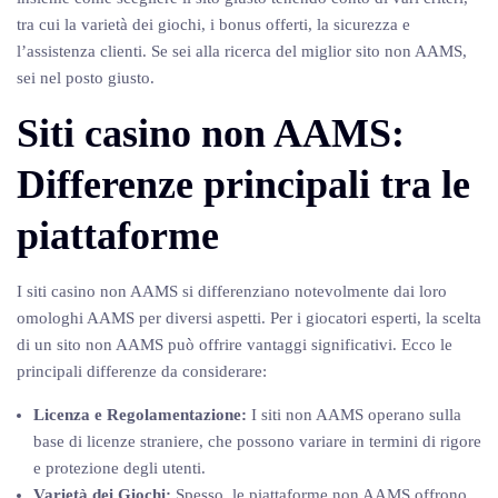
tra cui la varietà dei giochi, i bonus offerti, la sicurezza e
l’assistenza clienti. Se sei alla ricerca del miglior sito non AAMS,
sei nel posto giusto.
Siti casino non AAMS:
Differenze principali tra le
piattaforme
I siti casino non AAMS si differenziano notevolmente dai loro
omologhi AAMS per diversi aspetti. Per i giocatori esperti, la scelta
di un sito non AAMS può offrire vantaggi significativi. Ecco le
principali differenze da considerare:
Licenza e Regolamentazione:
I siti non AAMS operano sulla
base di licenze straniere, che possono variare in termini di rigore
e protezione degli utenti.
Varietà dei Giochi:
Spesso, le piattaforme non AAMS offrono