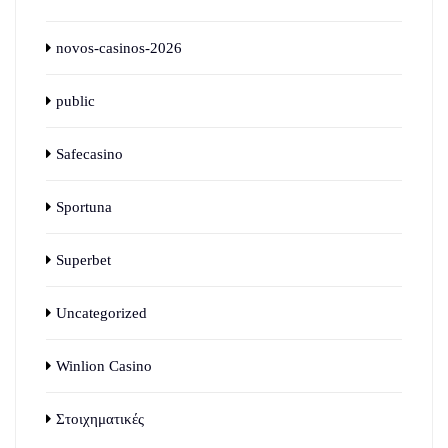
novos-casinos-2026
public
Safecasino
Sportuna
Superbet
Uncategorized
Winlion Casino
Στοιχηματικές