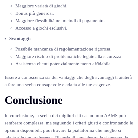
Maggiore varietà di giochi.
Bonus più generosi.
Maggiore flessibilità nei metodi di pagamento.
Accesso a giochi esclusivi.
Svantaggi:
Possibile mancanza di regolamentazione rigorosa.
Maggiore rischio di problematiche legate alla sicurezza.
Assistenza clienti potenzialmente meno affidabile.
Essere a conoscenza sia dei vantaggi che degli svantaggi ti aiuterà
a fare una scelta consapevole e adatta alle tue esigenze.
Conclusione
In conclusione, la scelta dei migliori siti casino non AAMS può
sembrare complessa, ma seguendo i criteri giusti e confrontando le
opzioni disponibili, puoi trovare la piattaforma che meglio si
adatta alle tue preferenze. Ricorda di considerare la sicurezza, la