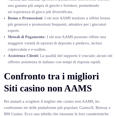
una gamma più ampia di giochi e fornitori, permettendo
un’esperienza di gioco più diversificata.
Bonus e Promozioni:
I siti non AAMS tendono a offrire bonus
più generosi e promozioni frequenti, attrattive per i giocatori
esperti.
Metodi di Pagamento:
I siti non AAMS possono offrire una
maggiore varietà di opzioni di deposito e prelievo, inclusi
criptovalute e e-wallets.
Assistenza Clienti:
La qualità del supporto è cruciale; alcuni siti
offrono assistenza in italiano con tempi di risposta rapidi.
Confronto tra i migliori
Siti casino non AAMS
Per aiutarti a scegliere il miglior sito casino non AAMS, ho
confrontato tre delle piattaforme più popolari: CasinoX, Betway e
888 Casino. Ecco una tabella che riassume le loro caratteristiche