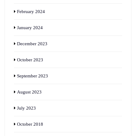
February 2024
January 2024
December 2023
October 2023
September 2023
August 2023
July 2023
October 2018