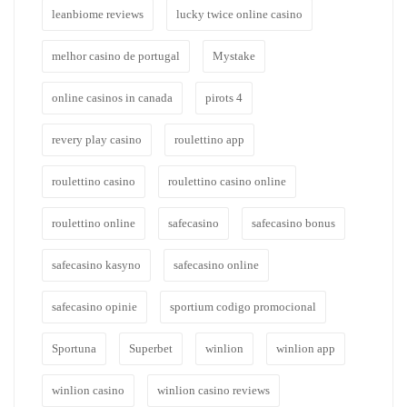
leanbiome reviews
lucky twice online casino
melhor casino de portugal
Mystake
online casinos in canada
pirots 4
revery play casino
roulettino app
roulettino casino
roulettino casino online
roulettino online
safecasino
safecasino bonus
safecasino kasyno
safecasino online
safecasino opinie
sportium codigo promocional
Sportuna
Superbet
winlion
winlion app
winlion casino
winlion casino reviews